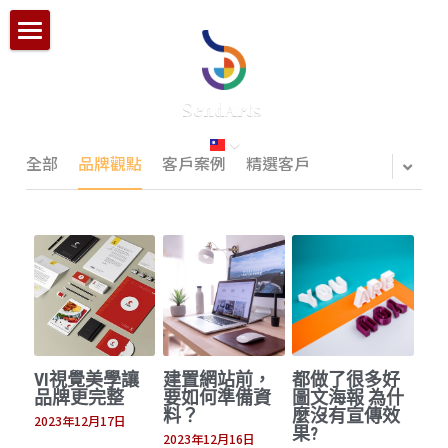
×
部落格分類
首頁
客戶案例
SendArts 
品牌思維與觀點
品牌觀點
服務項目
全部
品牌觀點
客戶案例
精選客戶
客戶案例
聯絡我們
搜索
繁體中文
VI視覺美學讓
建置網站前，
都做了很多好
繁體中文
品牌更完整
要如何準備資
圖文海報 為什
LINE
料？
麼沒有宣傳效
2023年12月17日
果?
2023年12月16日