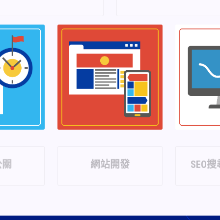
公關
網站開發
SEO