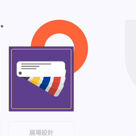
。
展場設計